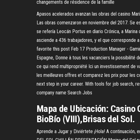
changements de résidence de la famille
Apasos acelerados avanzan las obras del casino Marin
Las obras comenzaron en noviembre del 2017. Se esti
se refería Leocán Portus en diario Crónica, a Marina
asciende a 436 trabajadores, y el que corresponde a o
favorite this post Feb 17 Production Manager - Gamin
Espagne, Donne à tous les vacanciers la possibilité de
ce qui rend multipropriété Ici un investissement de
les meilleures offres et comparez les prix pour les c
next step in your career. With tools for job search,
company name Search Jobs
Mapa de Ubicación: Casino C
BioBío (VIII),Brisas del Sol.
Aprende a Jugar y Diviértete ¡Hola! A continuación,