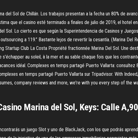
a del Sol de Chillán. Los trabajos presentan a la fecha un 80% de avanc
ma que el casino esté terminado a finales de julio de 2019, el hotel e
 del Sol. Lo cierto es que según la Superintendencia de Casinos y Jueg
utsourcing a 119.” Bastante lejos de revertir la cesantía. (Marina Del Re
g Startup Club La Costa Propriété fractionnée Marina Del Sol. Une dest
 s'échapper au soleil, à la mer et au sable chaque fois que les contraint
 vacances idéal. Complexes en temps partagé Puerto Vallarta: consultez
omplexes en temps partagé Puerto Vallarta sur Tripadvisor. With Indeed, 
 resumes, company reviews and more, we're with you every step of the way
asino Marina del Sol, Keys: Calle A,9
 encontrarás un juego Slot y uno de BlackJack, con los que podrás apre