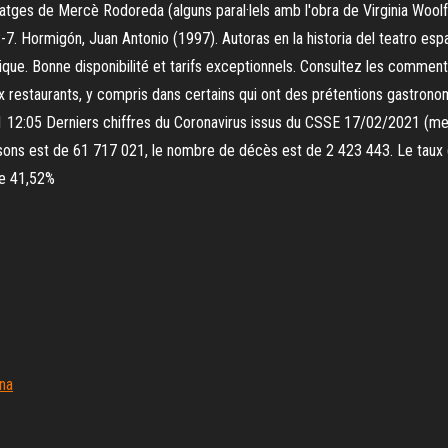
atges de Mercè Rodoreda (alguns paral·lels amb l'obra de Virginia Wool
7. Hormigón, Juan Antonio (1997). Autoras en la historia del teatro esp
que. Bonne disponibilité et tarifs exceptionnels. Consultez les commenta
estaurants, y compris dans certains qui ont des prétentions gastronomiqu
21 12:05 Derniers chiffres du Coronavirus issus du CSSE 17/02/2021 (me
sons est de 61 717 021, le nombre de décès est de 2 423 443. Le taux d
de 41,52%
na