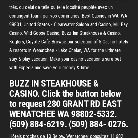
très, ou celui de telle ou telle localité peuplée avec un
contingent fourni par vos communes. Best Casinos in WA, WA
98801, United States - Clearwater Saloon and Casino, Mill Bay
Casino, Wild Goose Casino, Buzz Inn Steakhouse & Casino,
Keglers, Coyote Cafe Browse our selection of 5 Casino hotels
& resorts in Wenatchee - Lake Chelan, WA for the ultimate
stay & play vacation. Make your casino vacation a sure bet
with Expedia and save your money & time.
BUZZ IN STEAKHOUSE &
CASINO. Click the button below
to request 280 GRANT RD EAST
WENATCHEE WA 98802-5332.
(509) 884-6219. (509) 884- 0276.
Hôtels proches de 10 Below, Wenatchee: consultez 11.682