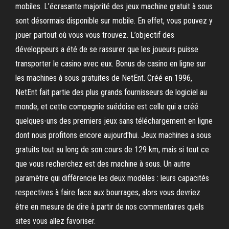
mobiles. L’écrasante majorité des jeux machine gratuit à sous
sont désormais disponible sur mobile. En effet, vous pouvez y
jouer partout où vous vous trouvez. L’objectif des
développeurs a été de se rassurer que les joueurs puisse
transporter le casino avec eux. Bonus de casino en ligne sur
les machines à sous gratuites de NetEnt. Créé en 1996,
NetEnt fait partie des plus grands fournisseurs de logiciel au
monde, et cette compagnie suédoise est celle qui a créé
quelques-uns des premiers jeux sans téléchargement en ligne
dont nous profitons encore aujourd'hui. Jeux machines a sous
gratuits tout au long de son cours de 129 km, mais si tout ce
que vous recherchez est des machine à sous. Un autre
paramètre qui différencie les deux modèles : leurs capacités
respectives à faire face aux bourrages, alors vous devriez
être en mesure de dire à partir de nos commentaires quels
sites vous allez favoriser.