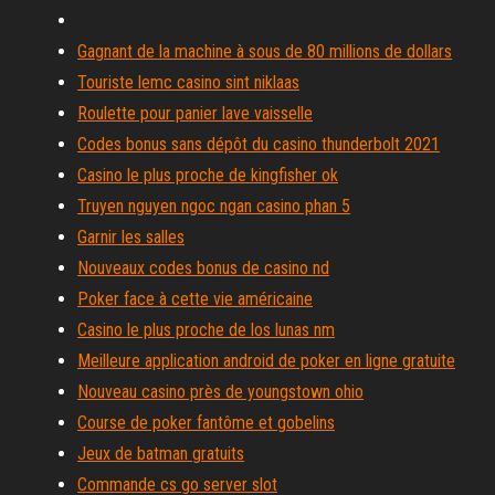
Gagnant de la machine à sous de 80 millions de dollars
Touriste lemc casino sint niklaas
Roulette pour panier lave vaisselle
Codes bonus sans dépôt du casino thunderbolt 2021
Casino le plus proche de kingfisher ok
Truyen nguyen ngoc ngan casino phan 5
Garnir les salles
Nouveaux codes bonus de casino nd
Poker face à cette vie américaine
Casino le plus proche de los lunas nm
Meilleure application android de poker en ligne gratuite
Nouveau casino près de youngstown ohio
Course de poker fantôme et gobelins
Jeux de batman gratuits
Commande cs go server slot