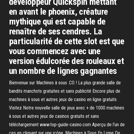
développeur Quickspin mettant
en avant le phoenix, créature
mythique qui est capable de
renaître de ses cendres. La
particularité de cette slot est que
vous commencez avec une
version édulcorée des rouleaux et
un nombre de lignes gagnantes
Bienvenue sur Machines à sous .CO ! La plus grande salle de
bandits manchots gratuites et sans publicité Encore plus de
machines à sous et autres jeux de casino en ligne gratuits
Visitez Notre nouvelle salle de jeux avec + de 1000 machines
à sous et autres jeux de casinos gratuits et sans
téléchargement www.top-guide-casino.com Aperçu de l'un de
ces en cliquant sur une icône. Machines à Sous En Ligne De