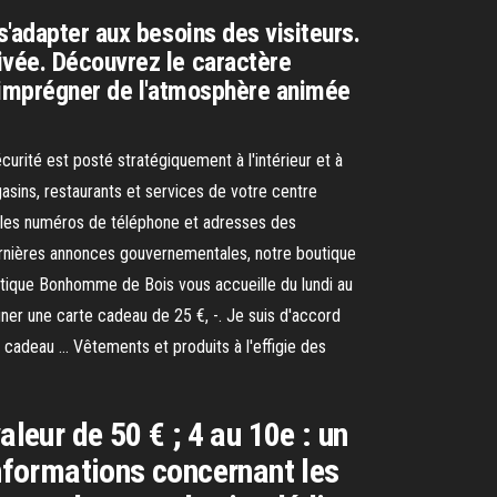
s'adapter aux besoins des visiteurs.
ivée. Découvrez le caractère
s imprégner de l'atmosphère animée
rité est posté stratégiquement à l'intérieur et à
gasins, restaurants et services de votre centre
r les numéros de téléphone et adresses des
ernières annonces gouvernementales, notre boutique
outique Bonhomme de Bois vous accueille du lundi au
ner une carte cadeau de 25 €, -. Je suis d'accord
e cadeau … Vêtements et produits à l'effigie des
leur de 50 € ; 4 au 10e : un
informations concernant les