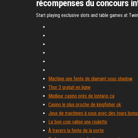
récompenses du concours inte
Start playing exclusive slots and table games at Twi
Machine une fente de diamant sous shadow
Thor 3 gratuit en ligne
Meilleur casino près de lontario ca
Casino le plus proche de kingfisher ok
Jeux de machines à sous avec des tours bonu
Le bon coin valise une roulette
À travers la fente de la porte