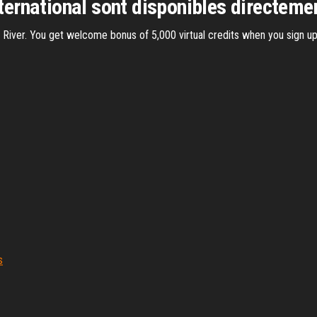
rnational sont disponibles directement
n River. You get welcome bonus of 5,000 virtual credits when you sign u
s